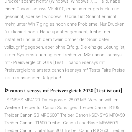
Drucker scannt nicht? (Windows, Windows 7, … Hallo, habe
einen Canon i-sensys MF 4010, er hat immer gedruckt und
gescannt, aber seit windows 10 drauf ist Scannt er nicht
mehr, unter Win 7 ging es noch ohne Probleme. Nur Drucken
funktioniert noch. Habe updates gemacht, treiber neu
installiert und auch dem twain Ordner der Scan datei
vollzugriff gegeben, aber ohne Erfolg. Die einzige Lösung ist,
in der Systemsteuerung den Treiber zu ᐅᐅ canon i-sensys
mf - Preisvergleich 2019 [Test … canon i-sensys mf
Preisvergleiche anstatt canon i-sensys mf Tests Faire Preise
inkl. umfassenden Ratgeber!
ᐅ canon i-sensys mf Preisvergleich 2020 [Test ist out]
i-SENSYS MF4120: Dateigrösse: 28.03 MB: Version wählen:
Weitere Treiber für Canon Sonstiges: Treiber Canon iR105
Treiber Canon SB MPC600F Treiber Canon i-SENSYS MF8450
Treiber Canon iR1600 Treiber Canon LaserBase MF6560PL .
Treiber Canon Digital Ixus 300 Treiber Canon BJC-600 Treiber