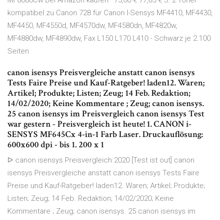
MF8080Cw Bei Amazon kaufen* 75,60 € 77,85 € 3. 2 Toner
kompatibel zu Canon 728 für Canon I-Sensys MF4410, MF4430,
MF4450, MF4550d, MF4570dw, MF4580dn, MF4820w,
MF4880dw, MF4890dw, Fax L150 L170 L410 - Schwarz je 2.100
Seiten
canon isensys Preisvergleiche anstatt canon isensys
Tests Faire Preise und Kauf-Ratgeber! laden12. Waren;
Artikel; Produkte; Listen; Zeug; 14 Feb. Redaktion;
14/02/2020; Keine Kommentare ; Zeug; canon isensys.
25 canon isensys im Preisvergleich canon isensys Test
war gestern - Preisvergleich ist heute! 1. CANON i-
SENSYS MF645Cx 4-in-1 Farb Laser. Druckauflösung:
600x600 dpi - bis 1. 200 x 1
ᐅ canon isensys Preisvergleich 2020 [Test ist out] canon
isensys Preisvergleiche anstatt canon isensys Tests Faire
Preise und Kauf-Ratgeber! laden12. Waren; Artikel; Produkte;
Listen; Zeug; 14 Feb. Redaktion; 14/02/2020; Keine
Kommentare ; Zeug; canon isensys. 25 canon isensys im