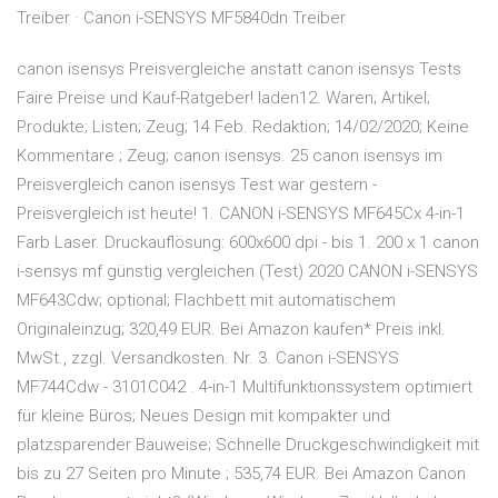
Treiber · Canon i-SENSYS MF5840dn Treiber
canon isensys Preisvergleiche anstatt canon isensys Tests
Faire Preise und Kauf-Ratgeber! laden12. Waren; Artikel;
Produkte; Listen; Zeug; 14 Feb. Redaktion; 14/02/2020; Keine
Kommentare ; Zeug; canon isensys. 25 canon isensys im
Preisvergleich canon isensys Test war gestern -
Preisvergleich ist heute! 1. CANON i-SENSYS MF645Cx 4-in-1
Farb Laser. Druckauflösung: 600x600 dpi - bis 1. 200 x 1 canon
i-sensys mf günstig vergleichen (Test) 2020 CANON i-SENSYS
MF643Cdw; optional; Flachbett mit automatischem
Originaleinzug; 320,49 EUR. Bei Amazon kaufen* Preis inkl.
MwSt., zzgl. Versandkosten. Nr. 3. Canon i-SENSYS
MF744Cdw - 3101C042 . 4-in-1 Multifunktionssystem optimiert
für kleine Büros; Neues Design mit kompakter und
platzsparender Bauweise; Schnelle Druckgeschwindigkeit mit
bis zu 27 Seiten pro Minute ; 535,74 EUR. Bei Amazon Canon