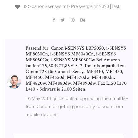
ᐅᐅ canon i-sensys mf - Preisvergleich 2020 [Test …
Passend für: Canon i-SENSYS LBP5050, i-SENSYS
MF8030Cn, i-SENSYS MF8040Cn, i-SENSYS
MF8050Cn, i-SENSYS MF8080Cw Bei Amazon
kaufen* 75,60 € 77,85 € 3. 2 Toner kompatibel zu
Canon 728 für Canon I-Sensys MF4410, MF4430,
MF4450, MF4550d, MF4570dw, MF4580dn,
MF4820w, MF4880dw, MF4890dw, Fax L150 L170
L410 - Schwarz je 2.100 Seiten
16 May 2014 quick look at upgrading the small MF
from Canon for getting possibility to scan from
mobile devices.