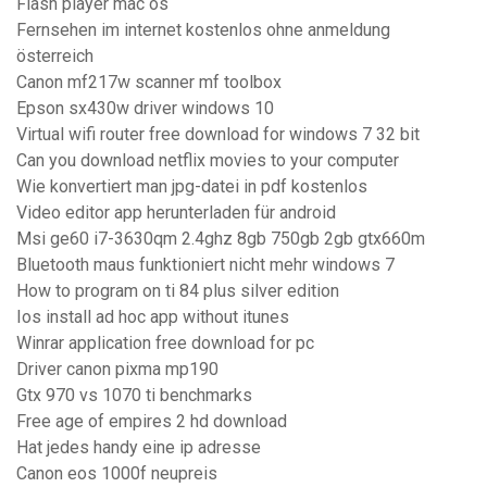
Flash player mac os
Fernsehen im internet kostenlos ohne anmeldung
österreich
Canon mf217w scanner mf toolbox
Epson sx430w driver windows 10
Virtual wifi router free download for windows 7 32 bit
Can you download netflix movies to your computer
Wie konvertiert man jpg-datei in pdf kostenlos
Video editor app herunterladen für android
Msi ge60 i7-3630qm 2.4ghz 8gb 750gb 2gb gtx660m
Bluetooth maus funktioniert nicht mehr windows 7
How to program on ti 84 plus silver edition
Ios install ad hoc app without itunes
Winrar application free download for pc
Driver canon pixma mp190
Gtx 970 vs 1070 ti benchmarks
Free age of empires 2 hd download
Hat jedes handy eine ip adresse
Canon eos 1000f neupreis