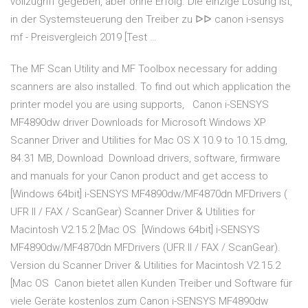
vollzugriff gegeben, aber ohne Erfolg. Die einzige Lösung ist,
in der Systemsteuerung den Treiber zu ᐅᐅ canon i-sensys
mf - Preisvergleich 2019 [Test …
The MF Scan Utility and MF Toolbox necessary for adding
scanners are also installed. To find out which application the
printer model you are using supports, Canon i-SENSYS
MF4890dw driver Downloads for Microsoft Windows XP
Scanner Driver and Utilities for Mac OS X 10.9 to 10.15.dmg,
84.31 MB, Download Download drivers, software, firmware
and manuals for your Canon product and get access to
[Windows 64bit] i-SENSYS MF4890dw/MF4870dn MFDrivers (
UFR II / FAX / ScanGear) Scanner Driver & Utilities for
Macintosh V2.15.2 [Mac OS [Windows 64bit] i-SENSYS
MF4890dw/MF4870dn MFDrivers (UFR II / FAX / ScanGear).
Version du Scanner Driver & Utilities for Macintosh V2.15.2
[Mac OS Canon bietet allen Kunden Treiber und Software für
viele Geräte kostenlos zum Canon i-SENSYS MF4890dw