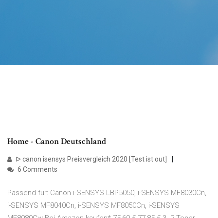
Home - Canon Deutschland
ᐅ canon isensys Preisvergleich 2020 [Test ist out]
6 Comments
Passend für: Canon i-SENSYS LBP5050, i-SENSYS MF8030Cn,
i-SENSYS MF8040Cn, i-SENSYS MF8050Cn, i-SENSYS