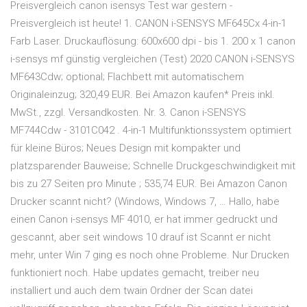
Preisvergleich canon isensys Test war gestern -
Preisvergleich ist heute! 1. CANON i-SENSYS MF645Cx 4-in-1
Farb Laser. Druckauflösung: 600x600 dpi - bis 1. 200 x 1 canon
i-sensys mf günstig vergleichen (Test) 2020 CANON i-SENSYS
MF643Cdw; optional; Flachbett mit automatischem
Originaleinzug; 320,49 EUR. Bei Amazon kaufen* Preis inkl.
MwSt., zzgl. Versandkosten. Nr. 3. Canon i-SENSYS
MF744Cdw - 3101C042 . 4-in-1 Multifunktionssystem optimiert
für kleine Büros; Neues Design mit kompakter und
platzsparender Bauweise; Schnelle Druckgeschwindigkeit mit
bis zu 27 Seiten pro Minute ; 535,74 EUR. Bei Amazon Canon
Drucker scannt nicht? (Windows, Windows 7, … Hallo, habe
einen Canon i-sensys MF 4010, er hat immer gedruckt und
gescannt, aber seit windows 10 drauf ist Scannt er nicht
mehr, unter Win 7 ging es noch ohne Probleme. Nur Drucken
funktioniert noch. Habe updates gemacht, treiber neu
installiert und auch dem twain Ordner der Scan datei